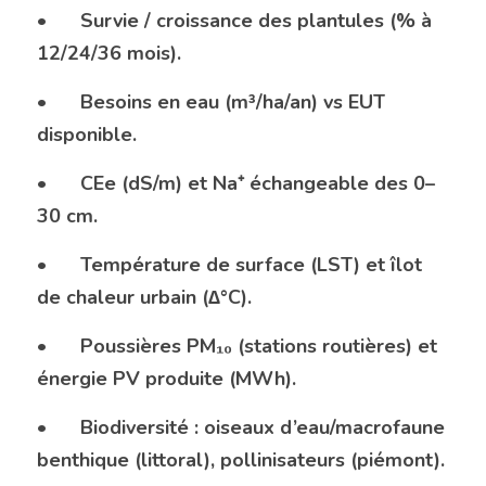
•	Survie / croissance des plantules (% à 
12/24/36 mois).
•	Besoins en eau (m³/ha/an) vs EUT 
disponible.
•	CEe (dS/m) et Na⁺ échangeable des 0–
30 cm.
•	Température de surface (LST) et îlot 
de chaleur urbain (∆°C).
•	Poussières PM₁₀ (stations routières) et 
énergie PV produite (MWh).
•	Biodiversité : oiseaux d’eau/macrofaune 
benthique (littoral), pollinisateurs (piémont).