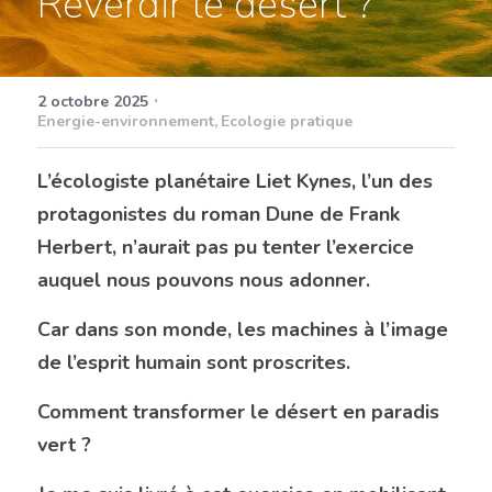
Reverdir le désert ?
Energie-Environnement
Intelligence Artificielle
·
2 octobre 2025
Energie-environnement,
Ecologie pratique
Produits fabriqués en France
L’écologiste planétaire Liet Kynes, l’un des 
Réparations
protagonistes du roman Dune de Frank 
Conseils aux professionnels
Herbert, n’aurait pas pu tenter l’exercice 
auquel nous pouvons nous adonner.
Culture générale
Car dans son monde, les machines à l’image 
Ecologie pratique
de l’esprit humain sont proscrites.
Comment transformer le désert en paradis 
vert ?