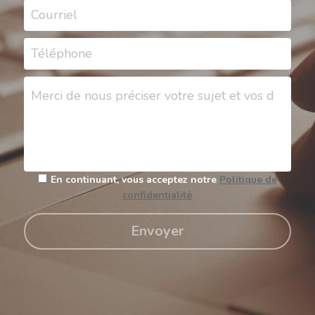
Courriel
Energie-Environnement
Management de Transition
Téléphone
Intelligence Artificielle
Intelligence Artificielle
Produits fabriqués en France
Merci de nous préciser votre sujet et vos disponi
Réparations
Conseils aux professionnels
En continuant, vous acceptez notre
Politique de
Culture générale
confidentialité
Ecologie pratique
Envoyer